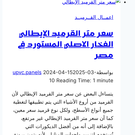
قرميد
بلاستيك
اعمــال القــرميــد
معرج
pvc
سعر متر القرميد الإيطالي
بديل
الفخار الاصلي المستورد في
القرميد
للاسقف
مصر
بواسطة
2025-03-
2024-04-15
upvc.panels
10
Reading Time:
1
minute
يتساءل البعض عن سعر متر القرميد الإيطالي لأن
القرميد من أروع الأشياء التي يتم تطبيقها لتغطية
جميع أنواع الأسطح، ولكل نوع قرميد سعر معين،
كما أن سعر متر القرميد الإيطالي غير مرتفع،
بالإضافة إلى أنه من أفضل الديكورات التي
تُستخدم لتزيين واجهات المنازل، لأنه يتميز برونق