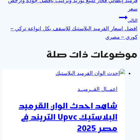
قرميد إيطالي فخار للبيع توريد وتركيب بافضل جودة وارخص
المقالات
سعر
التالي
افضل اسعار القرميد البلاستيك للاسقف بكل انواعة تركي –
كوري – مصري
موضوعات ذات صلة
اعمــال القــرميــد
شاهد احدث الوان القرميد
البلاستيك Upvc التريند في
مصر 2025