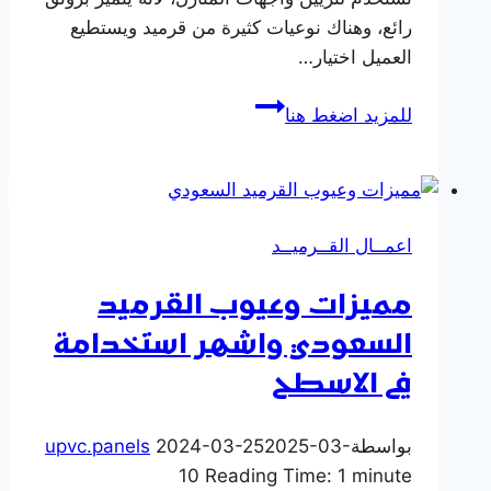
رائع، وهناك نوعيات كثيرة من قرميد ويستطيع
العميل اختيار…
سعر
للمزيد اضغط هنا
متر
القرميد
الإيطالي
الفخار
اعمــال القــرميــد
الاصلي
المستورد
مميزات وعيوب القرميد
في
السعودي واشهر استخدامة
مصر
في الاسطح
بواسطة
2025-03-
2024-03-25
upvc.panels
10
Reading Time:
1
minute