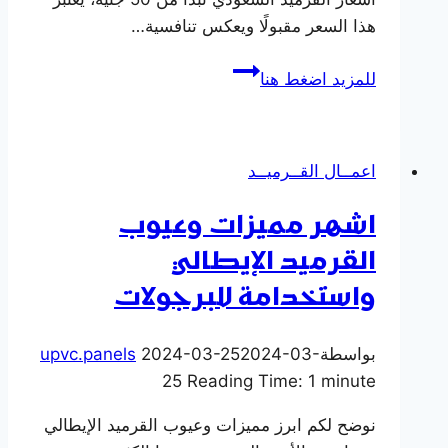
هذا السعر مقبولًا ويعكس تنافسية…
أسعار
للمزيد اضغط هنا
القرميد
السعودي
الفخار
اعمــال القــرميــد
المستورد
بورتجيز
اشهر مميزات وعيوب
ومارسيليا
القرميد الإيطالي
اليمامة
واستخدامة للبرجولات
بواسطة
2024-03-
2024-03-25
upvc.panels
25
Reading Time:
1
minute
نوضح لكم ابرز مميزات وعيوب القرميد الإيطالي