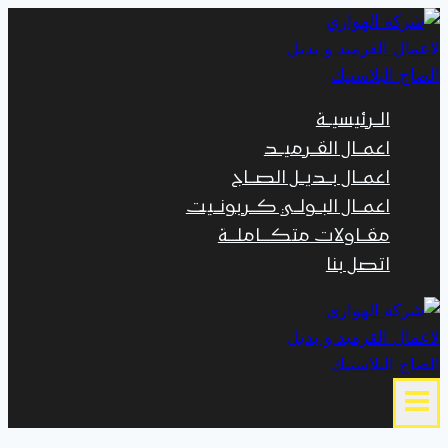
التجاوز
إلى
المحتوى
الــرئيسيــة
اعمــال القــرميــد
اعمــال بــديــل الصــاج
اعمــال البــولــي كــربونــيت
مقــاولات متكـــاملـــة
اتصل بنا