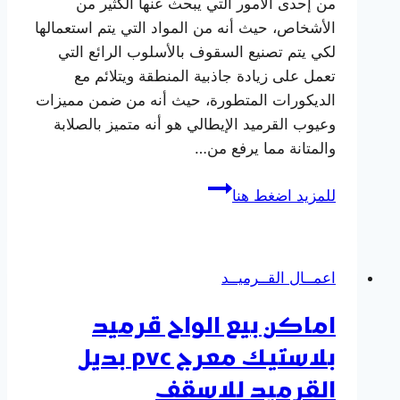
من إحدى الأمور التي يبحث عنها الكثير من
الأشخاص، حيث أنه من المواد التي يتم استعمالها
لكي يتم تصنيع السقوف بالأسلوب الرائع التي
تعمل على زيادة جاذبية المنطقة ويتلائم مع
الديكورات المتطورة، حيث أنه من ضمن مميزات
وعيوب القرميد الإيطالي هو أنه متميز بالصلابة
والمتانة مما يرفع من…
اشهر
للمزيد اضغط هنا
مميزات
وعيوب
القرميد
اعمــال القــرميــد
الإيطالي
واستخدامة
اماكن بيع الواح قرميد
للبرجولات
بلاستيك معرج pvc بديل
القرميد للاسقف