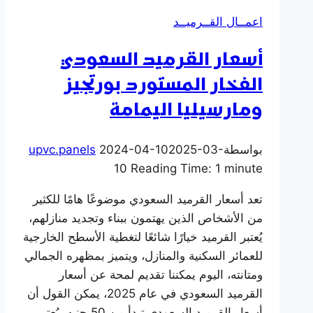
Upvc
اعمــال القــرميــد
التريند
في
أسعار القرميد السعودي
مصر
الفخار المستورد بورتجيز
2025
ومارسيليا اليمامة
بواسطة
2025-03-
2024-04-10
upvc.panels
10
Reading Time:
1
minute
تعد أسعار القرميد السعودي موضوعًا هامًا للكثير
من الأشخاص الذين يهتمون ببناء وتجديد منازلهم،
يُعتبر القرميد خيارًا شائعًا لتغطية الأسطح الخارجية
للعمائر السكنية والمنازل، ويتميز بمظهره الجمالي
ومتانته، اليوم يمكننا تقديم لمحة عن أسعار
القرميد السعودي في عام 2025، يمكن القول أن
أسعار القرميد السعودي تبدأ من 50 جنيه، يُعتبر