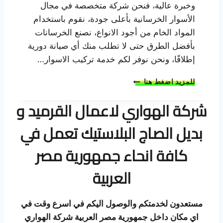
وخبرة عالية، فنحن شركة متخصصة في مجال
س
ت
الأسوار الخرسانية بأعلى جودة، نقوم باستخدام
ب
المواد الخام من أجود الانواع، نصنع الخرسانات
م
بأفضل الطرق حتى لا تطلب منك أي صيانة دورية
ه
إطلاقًا، ونحن نوفر لكم خدمة تركيب الاسوار…
ا
ر
ا
ة
للمزيد اضغط هنا
ف
و
ض
ا
شركة الهواري لاعمال القرميد و
ل
ح
م
ت
بديل الصاج البلاستيك تعمل في
ص
ر
ن
ا
كافة انحاء جمهورية مصر
ع
ف
ا
ي
العربية
س
ة
و
ا
مستعدون لخدمتكم والوصول اليكم في اسرع وقت في
ر
خ
اي مكان داخل جمهورية مصر العربية
شركة الهواري