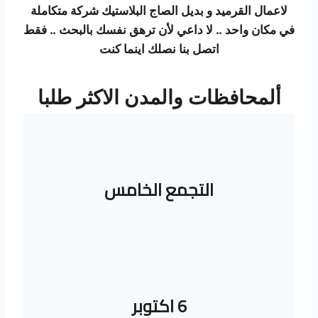
ر
لاعمال القرميد و بديل الصاج البلاستيك شركة متكاملة
س
في مكان واحد .. لا داعي لأن ترهق نفسك بالبحث .. فقط
ا
اتصل بنا نصلك اينما كنت
ن
ا
ت
ألمحافظات والمدن الاكثر طلبا
ج
ا
ه
ز
ة
ب
التجمع الخامس
ر
ي
ك
ا
س
ت
س
ا
6 اكتوبر
ب
ق