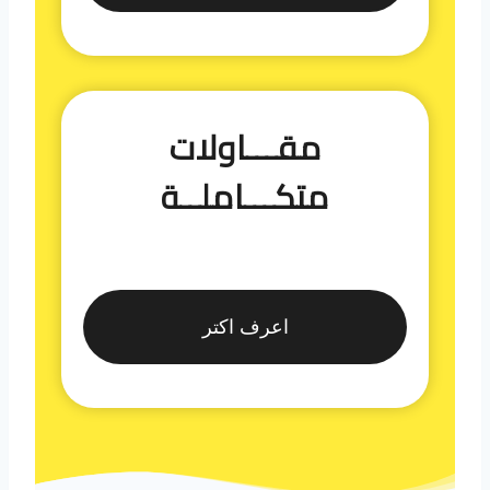
مقـــاولات
متكـــاملــة
اعرف اكتر