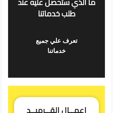
ما الذي ستحصل عليه عند
طلب خدماتنا
تعرف علي جميع
خدماتنا
اعمــال القــرميــد