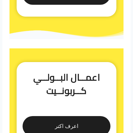
اعمــال البــولــي
كــربونــيت
اعرف اكتر