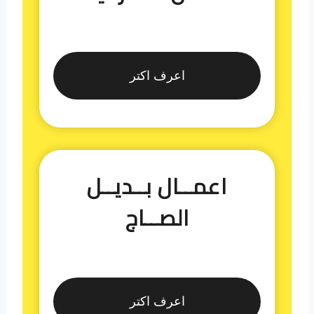
اعرف اكتر
اعمــال بــديــل
الصــاج
اعرف اكتر