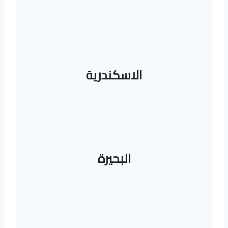
ة
ا
ل
ص
ب
ف
الاسكندرية
ي
م
ص
ر
البحيرة