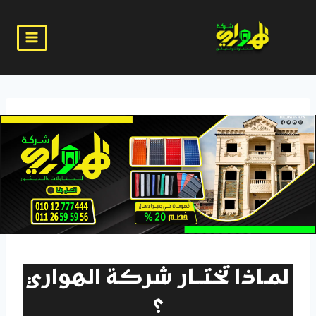
لتجاوز
لى
لمحتوى
لمـاذا تختــار
شركة الهواري
؟