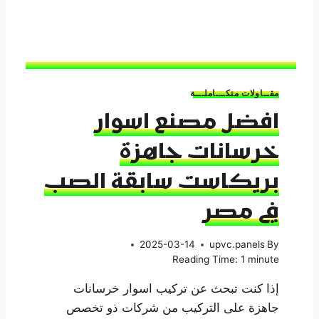
س
و
ا
ر
خ
ر
مقــاولات متكـــاملـــة
س
افضل مصنع اسوار
ا
ن
خرسانات جاهزة
ا
ت
بريكاست سابقة الصب
ج
ا
في مصر
ه
ز
ة
2025-03-14
upvc.panels
By
ب
Reading Time:
1
minute
ر
ي
إذا كنت تبحث عن تركيب اسوار خرسانات
ك
جاهزة على التركيب من شركات ذو تخصص
ا